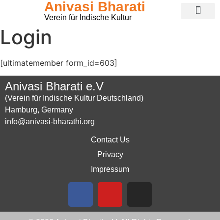
Anivasi Bharati
Verein für Indische Kultur
Public Ganesha Festival 2026
Expense Claim
Contact Us
Login
[ultimatemember form_id=603]
Anivasi Bharati e.V
(Verein für Indische Kultur Deutschland)
Hamburg, Germany
info@anivasi-bharathi.org
Contact Us
Privacy
Impressum